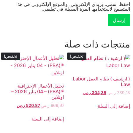
احفظ اسمي، بريدي الإلكتروني، والموقع الإلكتروني في هذا
المتصفح لاستخدامها المرة المقبلة في تعليقي.
منتجات ذات صلة
تخفيض!
تخفيض!
( ارشيف ) نظام العمل Labor
Law
تحليل الأعمال الإحترافية
®(PBA) – 04 يناير 2026 –
739,13
ر.س
304,35
ر.س
اونلاين
إضافة إلى السلة
868,70
ر.س
520,87
ر.س
إضافة إلى السلة