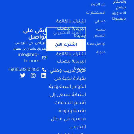
والأحكام
عن المركز
برنامج
الاستشارات
التسويق
بالعمولة
اشترك بالقائمة
حسابي
البريدية ليصلك
منصة
ابقى على
جديدنا
التعليم
تواصل
الرياض- حي النرجس-
تواصل معنا
اشترك الآن
طريق عثمان بن عفان
مدونة
info@hrp-
اشترك بالقائمة
tc.com
البريدية ليصلك
966582101450+
جديدنا
مركز تدريب وطني
بقيادة نخبة من
الكوادر السعـودية
الشابة يسعى إلى
تقديم الخدمات
بقيمة وجودة
متميزة في مجال
التدريب