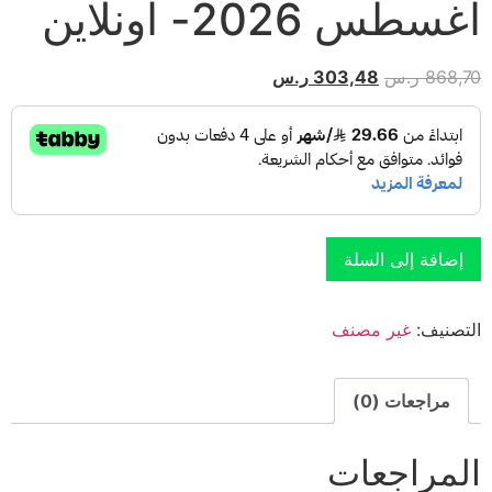
أغسطس 2026- اونلاين
868,70
ر.س
303,48
ر.س
إضافة إلى السلة
التصنيف:
غير مصنف
مراجعات (0)
المراجعات