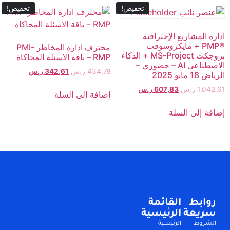
تخفيض!
تخفيض!
ادارة المشاريع الإحترافية
®PMP + مايكروسوفت
محترف ادارة المخاطر PMI-
بروجكت MS-Project + الذكاء
RMP – باقة الاسئلة المحاكاة
الاصطناعى AI – حضوري –
434,78
ر.س
342,61
ر.س
الرياض 18 مايو 2025
1.042,61
ر.س
607,83
ر.س
إضافة إلى السلة
إضافة إلى السلة
روابط
القائمة
سريعة
الرئيسية
الشروط
الرئيسية